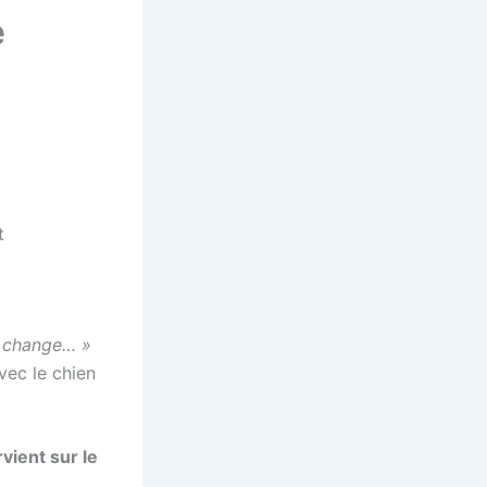
e
t
ne change… »
avec le chien
vient sur le