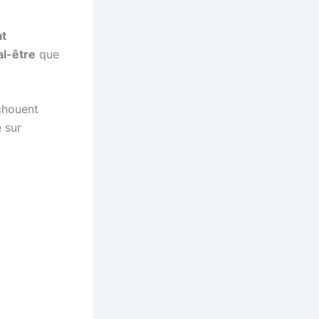
at
l-être
que
chouent
 sur