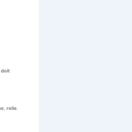
 doit
ne
,
relie
.