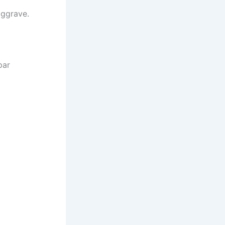
aggrave.
par