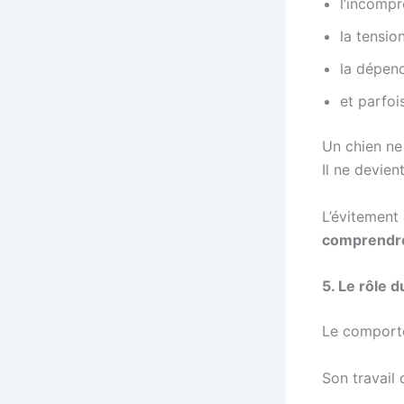
l’incompr
la tension
la dépen
et parfois
Un chien ne 
Il ne devien
L’évitement 
comprendr
5. Le rôle 
Le comporte
Son travail 