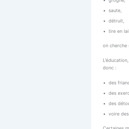
saute,
détruit,
tire en l
on cherche
L’éducation,
donc :
des frian
des exerc
des détou
voire des
Certaines m