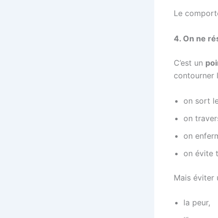
Le comporte
4. On ne ré
C’est un
poi
contourner 
on sort l
on traver
on enferm
on évite t
Mais éviter 
la peur,