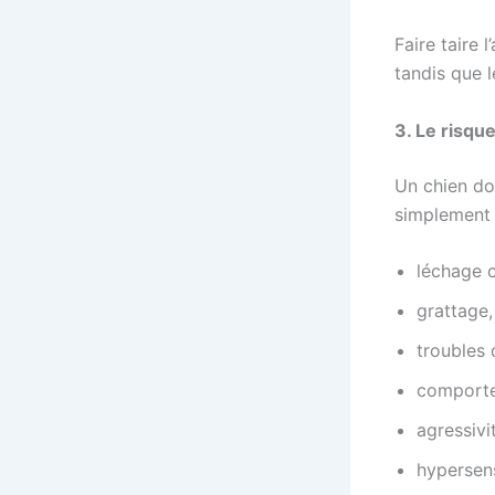
Faire taire 
tandis que l
3. Le risqu
Un chien do
simplement
léchage c
grattage,
troubles 
comporte
agressivi
hypersens