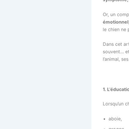
Or, un comp
émotionnel
le chien ne
Dans cet ar
souvent… et
l’animal, se
1. L’éducat
Lorsqu’un ch
aboie,
grogne,