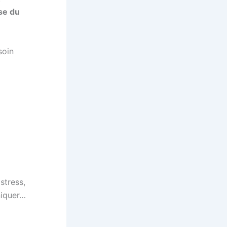
se du
soin
 stress,
niquer…