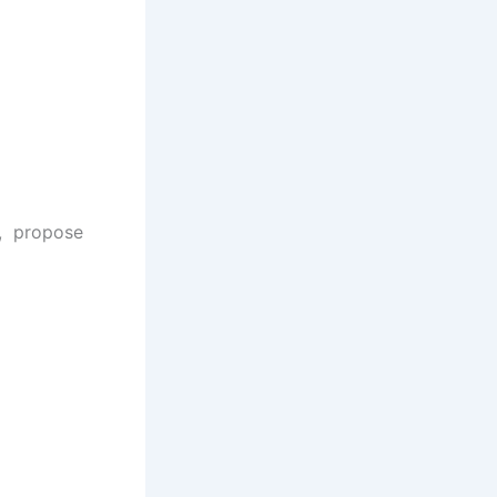
l, propose
.