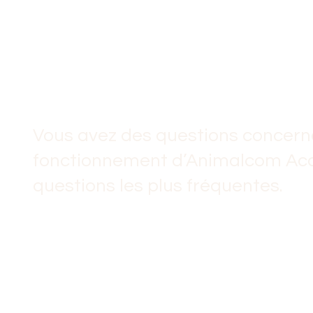
Aller
au
contenu
Vous avez des questions concer
fonctionnement d’Animalcom Aca
questions les plus fréquentes.