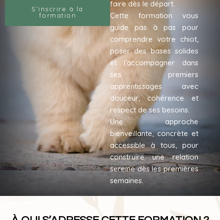
faire dès le départ.
S’inscrire à la
Cette formation vous
formation
guide pas à pas pour
comprendre votre chiot,
poser des bases solides
et l’accompagner dans
ses premiers
apprentissages avec
douceur, cohérence et
respect de ses besoins.
Une approche
bienveillante, concrète et
accessible à tous, pour
construire une relation
sereine dès les premières
semaines.