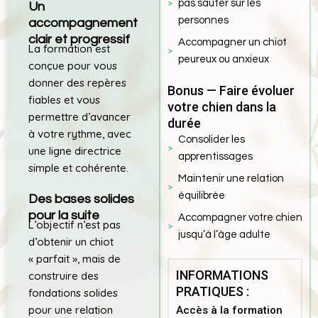
pas sauter sur les
Un
personnes
accompagnement
clair et progressif
Accompagner un chiot
La formation est
peureux ou anxieux
conçue pour vous
donner des repères
Bonus — Faire évoluer
fiables et vous
votre chien dans la
permettre d’avancer
durée
à votre rythme, avec
Consolider les
une ligne directrice
apprentissages
simple et cohérente.
Maintenir une relation
équilibrée
Des bases solides
pour la suite
Accompagner votre chien
L’objectif n’est pas
jusqu’à l’âge adulte
d’obtenir un chiot
« parfait », mais de
INFORMATIONS
construire des
PRATIQUES :
fondations solides
pour une relation
Accès à la formation