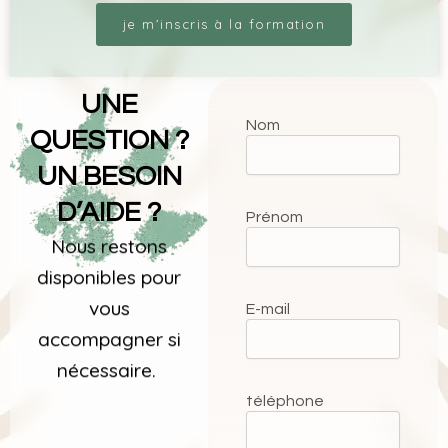
je m’inscris à la formation
UNE
Nom
QUESTION ?
UN BESOIN
D’AIDE ?
Prénom
Nous restons
disponibles pour
vous
E-mail
accompagner si
nécessaire.
téléphone