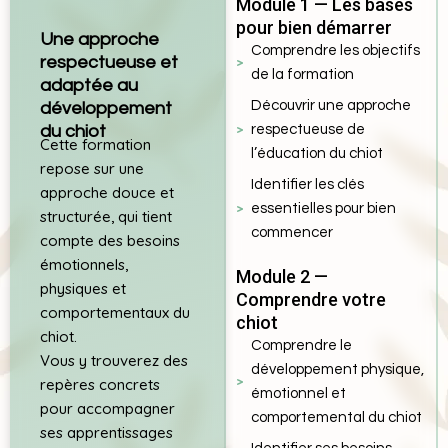
Module 1 — Les bases
pour bien démarrer
Une approche
Comprendre les objectifs
respectueuse et
de la formation
adaptée au
Découvrir une approche
développement
du chiot
respectueuse de
Cette formation
l’éducation du chiot
repose sur une
Identifier les clés
approche douce et
essentielles pour bien
structurée, qui tient
commencer
compte des besoins
émotionnels,
Module 2 —
physiques et
Comprendre votre
comportementaux du
chiot
chiot.
Comprendre le
Vous y trouverez des
développement physique,
repères concrets
émotionnel et
pour accompagner
comportemental du chiot
ses apprentissages