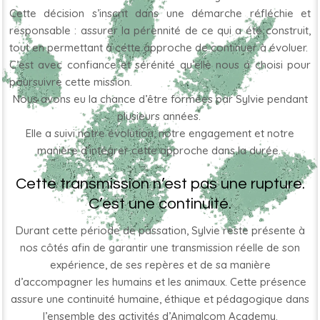
Cette décision s’inscrit dans une démarche réfléchie et
responsable : assurer la pérennité de ce qui a été construit,
tout en permettant à cette approche de continuer à évoluer.
C’est avec confiance et sérénité qu’elle nous a choisi pour
poursuivre cette mission.
Nous avons eu la chance d’être formées par Sylvie pendant
plusieurs années.
Elle a suivi notre évolution, notre engagement et notre
manière d’intégrer cette approche dans la durée.
Cette transmission n’est pas une rupture.
C’est une continuité.
Durant cette période de passation, Sylvie reste présente à
nos côtés afin de garantir une transmission réelle de son
expérience, de ses repères et de sa manière
d’accompagner les humains et les animaux. Cette présence
assure une continuité humaine, éthique et pédagogique dans
l’ensemble des activités d’Animalcom Academy.