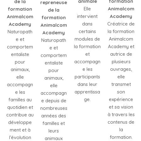
animale
formation
de la
repreneuse
Elle
Animalcom
formation
de la
intervient
Academy
Animalcom
formation
dans
Créatrice de
Academy
Animalcom
certains
la formation
Naturopath
Academy
modules de
Animalcom
e et
Naturopath
la formation
Academy et
comportem
e et
et
autrice de
entaliste
comportem
accompagn
plusieurs
pour
entaliste
e les
ouvrages,
animaux,
pour
participants
elle
elle
animaux,
dans leur
transmet
accompagn
elle
apprentissa
son
e les
accompagn
ge.
expérience
familles au
e depuis de
et sa vision
quotidien et
nombreuses
à travers les
contribue au
années des
contenus de
développe
familles et
la
ment et à
leurs
formation.
l’évolution
animaux