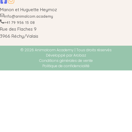
Manon et Huguette Heymoz
info@animalcom.academy
+41 79 956 15 08
Rue des Flaches 9
3966 Réchy/Valais
© 2026 Animalcom Academy | Tous droits réservés
Développé par Arobaz
Conditions générales de vente
Politique de confidencialité