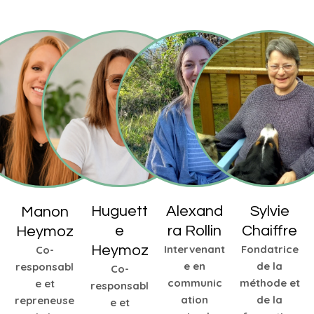
Huguett
Alexand
Sylvie
Manon
e
ra Rollin
Chaiffre
Heymoz
Heymoz
Intervenant
Fondatrice
Co-
e en
de la
responsabl
Co-
communic
méthode et
e et
responsabl
ation
de la
repreneuse
e et