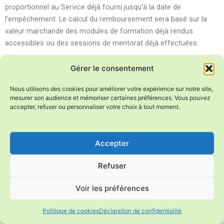
proportionnel au Service déjà fourni jusqu’à la date de
l’empêchement. Le calcul du remboursement sera basé sur la
valeur marchande des modules de formation déjà rendus
accessibles ou des sessions de mentorat déjà effectuées.
9.2 Résiliation par La société Animasanté sàrl
Gérer le consentement
Nous utilisons des cookies pour améliorer votre expérience sur notre site,
La société Animasanté sàrl se réserve le droit de mettre un
mesurer son audience et mémoriser certaines préférences. Vous pouvez
terme immédiat au Service auquel le Client a souscrit en cas de
accepter, refuser ou personnaliser votre choix à tout moment.
non-paiement par celui-ci d’une ou plusieurs échéances dues.
Toute somme non payée à son échéance portera de plein droit
Accepter
un intérêt moratoire de 5% par an (conformément à l’art. 104
CO), sans qu’un rappel ne soit nécessaire si une date de
Refuser
paiement était fixée. En cas de rappel, des frais de gestion
administrative de 20 CHF par rappel pourront être facturés.
Voir les préférences
La société Animasanté sàrl se réserve par ailleurs le droit de
Politique de cookies
Déclaration de confidentialité
mettre un terme immédiat au Service en cas de violation