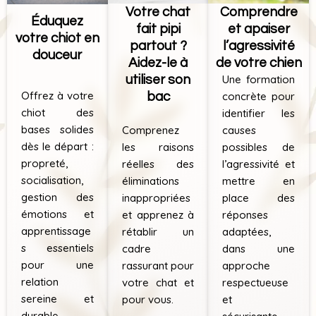
Votre chat
Comprendre
Éduquez
fait pipi
et apaiser
votre chiot en
partout ?
l’agressivité
douceur
Aidez-le à
de votre chien
utiliser son
Une formation
Offrez à votre
bac
concrète pour
chiot des
identifier les
bases solides
Comprenez
causes
dès le départ :
les raisons
possibles de
propreté,
réelles des
l’agressivité et
socialisation,
éliminations
mettre en
gestion des
inappropriées
place des
émotions et
et apprenez à
réponses
apprentissage
rétablir un
adaptées,
s essentiels
cadre
dans une
pour une
rassurant pour
approche
relation
votre chat et
respectueuse
sereine et
pour vous.
et
durable.