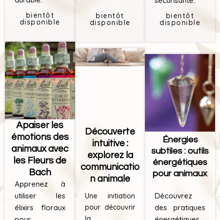
sécurisante.
bientôt
bientôt
bientôt
disponible
disponible
disponible
Apaiser les
Découverte
émotions des
Énergies
intuitive :
animaux avec
subtiles : outils
explorez la
les Fleurs de
énergétiques
communicatio
Bach
pour animaux
n animale
Apprenez à
Découvrez
utiliser les
Une initiation
des pratiques
élixirs floraux
pour découvrir
la
énergétiques
pour