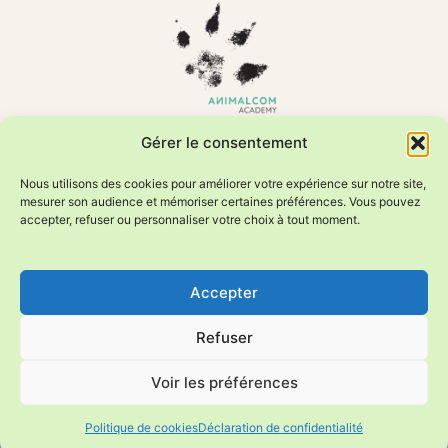
Formations en comportement animal et relation humain–animal
Gérer le consentement
Photos animalières éditées par Sweetheavenorchid/Fournier
Valérie
Nous utilisons des cookies pour améliorer votre expérience sur notre site,
mesurer son audience et mémoriser certaines préférences. Vous pouvez
accepter, refuser ou personnaliser votre choix à tout moment.
Manon et Huguette Heymoz
info@animalcom.academy
Accepter
+41 79 956 15 08
Rue des Flaches 9
Refuser
3966 Réchy/Valais
Voir les préférences
© 2026 Animalcom Academy | Tous droits réservés
Développé par Arobaz
Conditions générales de vente
Politique de cookies
Déclaration de confidentialité
Politique de confidencialité