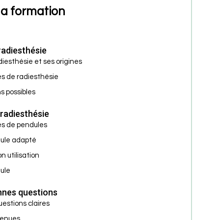
a formation
radiesthésie
iesthésie et ses origines
es de radiesthésie
s possibles
 radiesthésie
pes de pendules
dule adapté
 utilisation
dule
nnes questions
estions claires
tenues