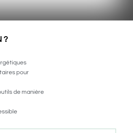
 ?
ergétiques
taires pour
outils de manière
essible