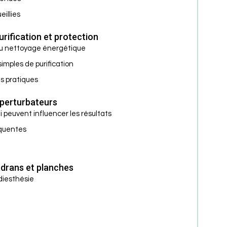
eillies
rification et protection
u nettoyage énergétique
mples de purification
es pratiques
 perturbateurs
 peuvent influencer les résultats
équentes
adrans et planches
diesthésie