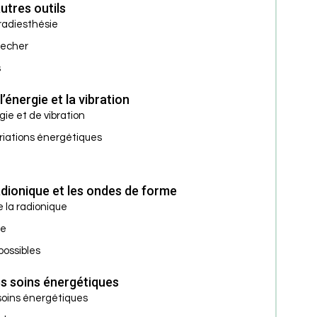
utres outils
radiesthésie
Lecher
s
énergie et la vibration
gie et de vibration
riations énergétiques
adionique et les ondes de forme
 la radionique
me
possibles
s soins énergétiques
soins énergétiques