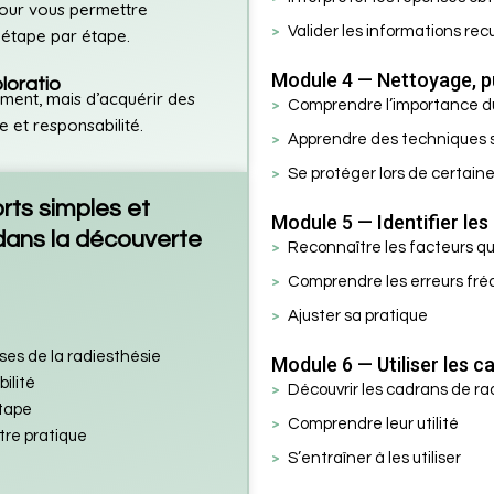
pour vous permettre
Valider les informations recu
étape par étape.
Module 4 — Nettoyage, pu
loratio
ement, mais d’acquérir des
Comprendre l’importance d
e et responsabilité.
Apprendre des techniques si
Se protéger lors de certain
ts simples et
Module 5 — Identifier les
dans la découverte
Reconnaître les facteurs qui
Comprendre les erreurs fr
Ajuster sa pratique
es de la radiesthésie
Module 6 — Utiliser les c
ilité
Découvrir les cadrans de ra
étape
Comprendre leur utilité
tre pratique
S’entraîner à les utiliser