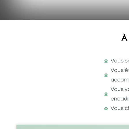
À
Vous so
Vous ê
accomp
Vous vo
encad
Vous c