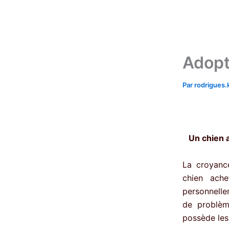
Aller
au
contenu
Adopt
Par
rodrigues
Un chien 
La croyanc
chien ache
personnelle
de problème
possède les