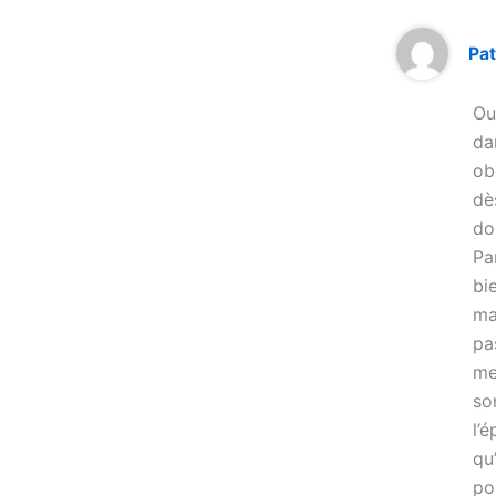
Pa
Ou
da
ob
dè
do
Pa
bie
ma
pa
me
so
l’
qu
po