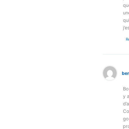
qu
un
qu
j’
R
be
Bo
y 
d’
Co
go
pr