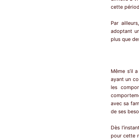
cette pério
Par ailleur
adoptant un
plus que des
Même s’il a
ayant un co
les compor
comportemen
avec sa fam
de ses beso
Dès l’insta
pour cette 