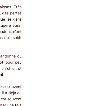
aisons. Très
, des pertes
que les gens
cupère aussi
andons n’ont
 qu’il subit
abandonné ou
iot, pour peu
r un chien et
nt.
es : souvent
 il a déjà eu
 est souvent
pter une fois