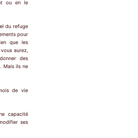
ant ou en le
nel du refuge
tements pour
ien que les
 vous aurez,
 donner des
 Mais ils ne
mois de vie
ne capacité
modifier ses