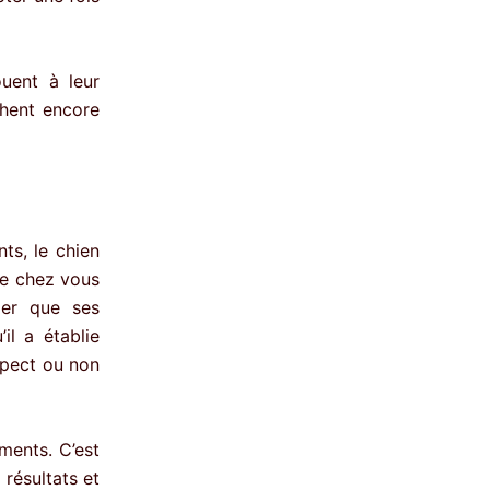
ouent à leur
chent encore
ts, le chien
re chez vous
ler que ses
il a établie
spect ou non
ments. C’est
résultats et