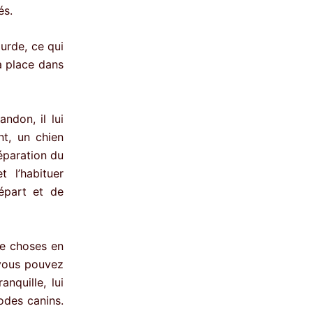
és.
urde, ce qui
a place dans
ndon, il lui
nt, un chien
éparation du
 l’habituer
épart et de
 de choses en
 vous pouvez
nquille, lui
codes canins.