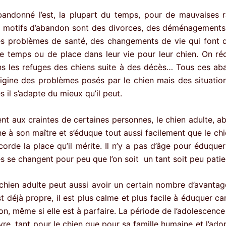
andonné l’est, la plupart du temps, pour de mauvaises r
s motifs d’abandon sont des divorces, des déménagements
es problèmes de santé, des changements de vie qui font 
de temps ou de place dans leur vie pour leur chien. On ré
s les refuges des chiens suite à des décès… Tous ces ab
igine des problèmes posés par le chien mais des situations
s il s’adapte du mieux qu’il peut.
nt aux craintes de certaines personnes, le chien adulte, 
he à son maître et s’éduque tout aussi facilement que le ch
corde la place qu’il mérite. Il n’y a pas d’âge pour éduque
s se changent pour peu que l’on soit un tant soit peu patie
chien adulte peut aussi avoir un certain nombre d’avantag
t déjà propre, il est plus calme et plus facile à éduquer car
on, même si elle est à parfaire. La période de l’adolescence
vivre, tant pour le chien que pour sa famille humaine et l’ado