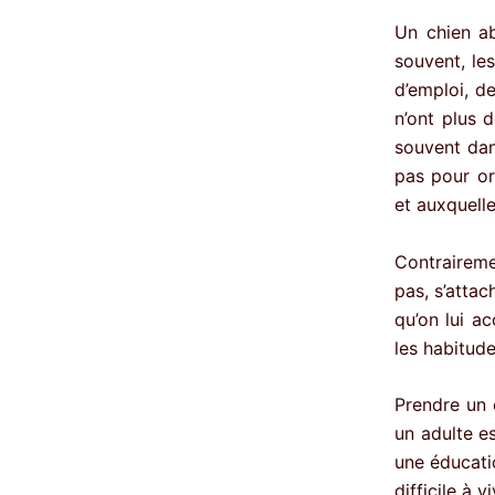
Un chien ab
souvent, le
d’emploi, d
n’ont plus 
souvent dan
pas pour or
et auxquelle
Contraireme
pas, s’attac
qu’on lui ac
les habitude
Prendre un 
un adulte es
une éducati
difficile à 