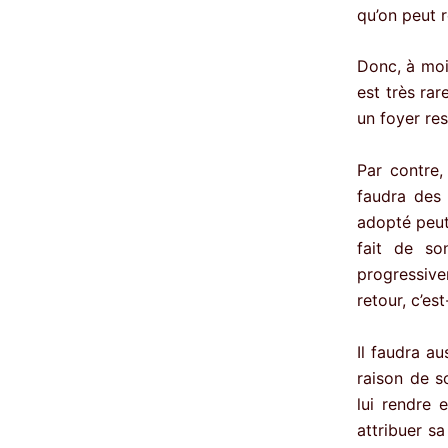
qu’on peut 
Donc, à moi
est très ra
un foyer re
Par contre,
faudra des 
adopté peut
fait de so
progressiv
retour, c’e
Il faudra au
raison de s
lui rendre 
attribuer sa