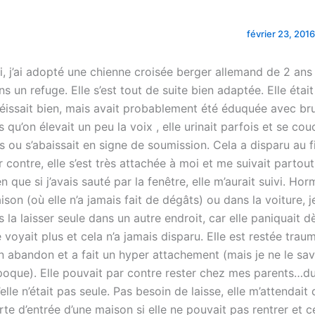
t
février 23, 2016
i, j’ai adopté une chienne croisée berger allemand de 2 ans
ns un refuge. Elle s’est tout de suite bien adaptée. Elle était
éissait bien, mais avait probablement été éduquée avec bru
s qu’on élevait un peu la voix , elle urinait parfois et se couc
s ou s’abaissait en signe de soumission. Cela a disparu au f
r contre, elle s’est très attachée à moi et me suivait partout
n que si j’avais sauté par la fenêtre, elle m’aurait suivi. Horm
ison (où elle n’a jamais fait de dégâts) ou dans la voiture, 
s la laisser seule dans un autre endroit, car elle paniquait dè
 voyait plus et cela n’a jamais disparu. Elle est restée trau
n abandon et a fait un hyper attachement (mais je ne le sav
époque). Elle pouvait par contre rester chez mes parents…
’elle n’était pas seule. Pas besoin de laisse, elle m’attendait
rte d’entrée d’une maison si elle ne pouvait pas rentrer et c