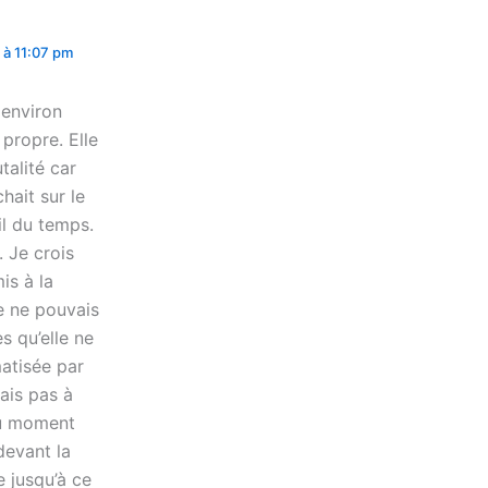
 à 11:07 pm
 environ
 propre. Elle
talité car
hait sur le
il du temps.
. Je crois
is à la
je ne pouvais
s qu’elle ne
matisée par
ais pas à
du moment
 devant la
e jusqu’à ce