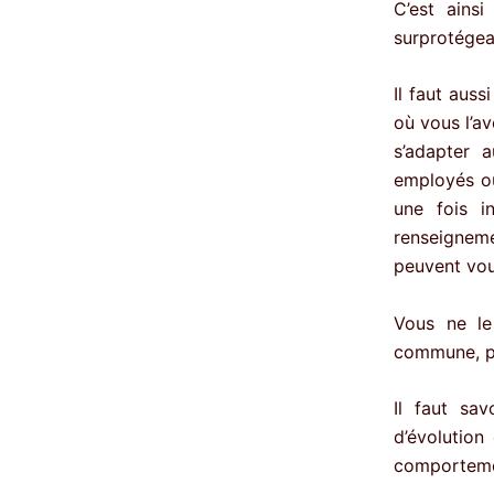
C’est ainsi
surprotégean
Il faut auss
où vous l’a
s’adapter 
employés ou
une fois i
renseigneme
peuvent vou
Vous ne le
commune, pa
Il faut sa
d’évolution
comportem