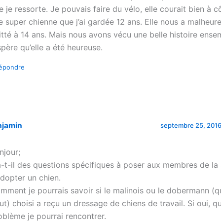
e je ressorte. Je pouvais faire du vélo, elle courait bien à cô
e super chienne que j’ai gardée 12 ans. Elle nous a malheu
itté à 14 ans. Mais nous avons vécu une belle histoire ense
espère qu’elle a été heureuse.
épondre
njamin
septembre 25, 2016
njour;
a-t-il des questions spécifiques à poser aux membres de la
adopter un chien.
mment je pourrais savoir si le malinois ou le dobermann (q
ut) choisi a reçu un dressage de chiens de travail. Si oui, q
oblème je pourrai rencontrer.