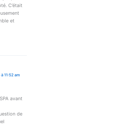
té. C’était
reusement
mble et
 à 11:52 am
 SPA avant
uestion de
uel