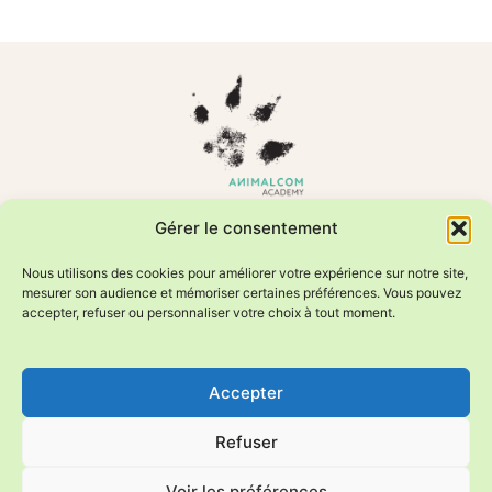
Formations en comportement animal et relation humain–animal
Gérer le consentement
Photos animalières éditées par Sweetheavenorchid/Fournier
Valérie
Nous utilisons des cookies pour améliorer votre expérience sur notre site,
mesurer son audience et mémoriser certaines préférences. Vous pouvez
accepter, refuser ou personnaliser votre choix à tout moment.
Manon et Huguette Heymoz
info@animalcom.academy
Accepter
+41 79 956 15 08
Rue des Flaches 9
Refuser
3966 Réchy/Valais
Voir les préférences