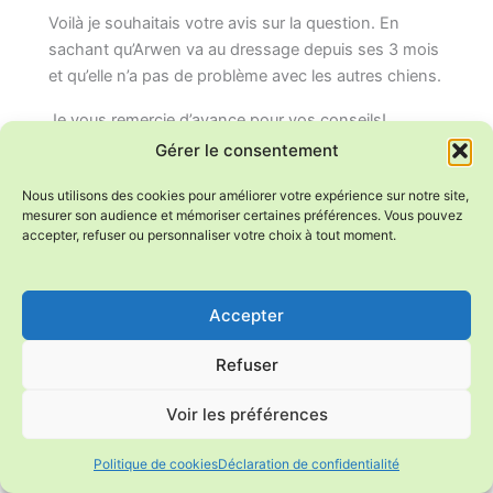
Voilà je souhaitais votre avis sur la question. En
sachant qu’Arwen va au dressage depuis ses 3 mois
et qu’elle n’a pas de problème avec les autres chiens.
Je vous remercie d’avance pour vos conseils!
Gérer le consentement
Répondre
Nous utilisons des cookies pour améliorer votre expérience sur notre site,
mesurer son audience et mémoriser certaines préférences. Vous pouvez
accepter, refuser ou personnaliser votre choix à tout moment.
Sylvie CHAIFFRE
novembre 25, 2015 à 5:09 pm
Accepter
J’ai tendance à penser qu’il est toujours bien d’avoir
Refuser
plusieurs chiens… mais ce n’est pas toujours vrai.
Tout comme les êtres humains, la plupart des
Voir les préférences
chiens gagnent énormément à partager leur vie
avec des membres de leur espèce. Mais tout
Politique de cookies
Déclaration de confidentialité
comme l’être humain également, on en trouve