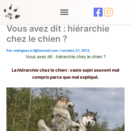
Aller
au
contenu
Vous avez dit : hiérarchie
chez le chien ?
Par
rodrigues.k.f@hotmail.com
/
octobre 27, 2012
Vous avez dit : hiérarchie chez le chien ?
La
hiérarchie
chez le chien : vaste sujet souvent mal
compris parce que mal expliqué.