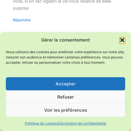
Voilà, si on est vigilant la vie nous réserve de belle
surprise
Répondre
Gérer le consentement
Sylvie CHAIFFRE
Nous utilisons des cookies pour améliorer votre expérience sur notre site,
août 30, 2017 à 4:26 pm
mesurer son audience et mémoriser certaines préférences. Vous pouvez
accepter, refuser ou personnaliser votre choix à tout moment.
Oui sans doute, il y a toujours des exceptions, chez
les animaux comme chez les gens mais je persiste
Accepter
à penser que ce n’est pas l’alimentation idéale pour
un chien, surtout compte tenu des modes de
Refuser
production d’aujourd’hui. Par ailleurs, il y a quand
même un problème d’anatomie, les carnivore ayant
Voir les préférences
un intestin court, pas fait pour digérer les fibres
comme le notre. Pour moi, aimer ses animaux c’est
Politique de cookies
Déclaration de confidentialité
aussi respecter leur vraie nature. Mais je ne