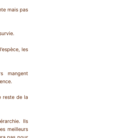
ante mais pas
survie.
l’espèce, les
rs mangent
sence.
 reste de la
rarchie. Ils
es meilleurs
aura pas pour