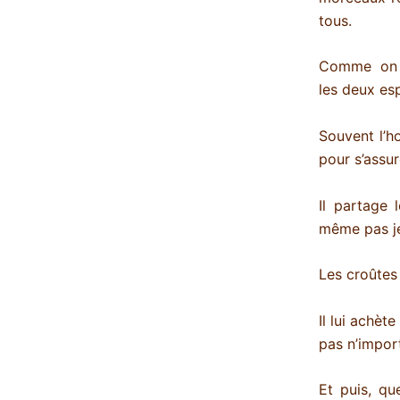
tous.
Comme on l
les deux es
Souvent l’h
pour s’assur
Il partage
même pas jet
Les croûtes 
Il lui achèt
pas n’import
Et puis, qu