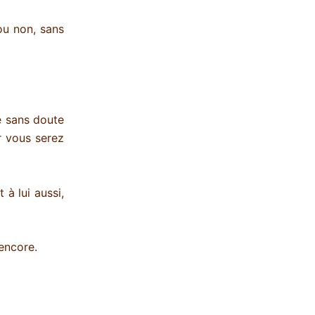
ou non, sans
me sans doute
r vous serez
 à lui aussi,
 encore.