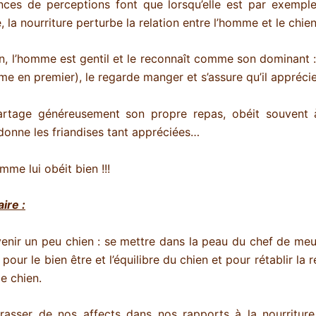
nces de perceptions font que lorsqu’elle est par exemp
la nourriture perturbe la relation entre l’homme et le chien
n, l’homme est gentil et le reconnaît comme son dominant : i
me en premier), le regarde manger et s’assure qu’il appréci
rtage généreusement son propre repas, obéit souvent 
 donne les friandises tant appréciées…
me lui obéit bien !!!
ire :
enir un peu chien : se mettre dans la peau du chef de me
pour le bien être et l’équilibre du chien et pour rétablir la r
e chien.
rasser de nos affects dans nos rapports à la nourriture