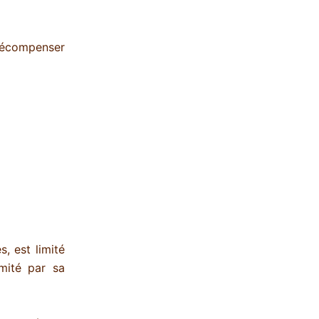
 récompenser
, est limité
mité par sa