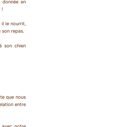
le donnée en
 !
l le nourrit,
e son repas.
à son chien
ute que nous
elation entre
 avec notre