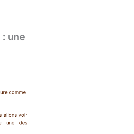
: une
riture comme
s allons voir
ue une des