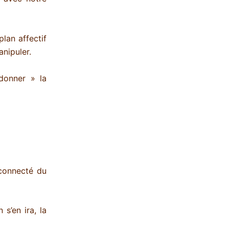
lan affectif
anipuler.
donner » la
éconnecté du
s’en ira, la