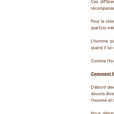
Ces différe
récompense, 
Pour le chie
(parfois mê
L’homme pa
quand il lui
Comme l’hom
Comment fa
D’abord dev
devons être 
l’homme et l
Nous débar