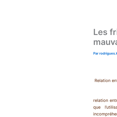
Aller
au
contenu
Les f
mauva
Par
rodrigues
Relation en
relation ent
que l’uti
incompréhen