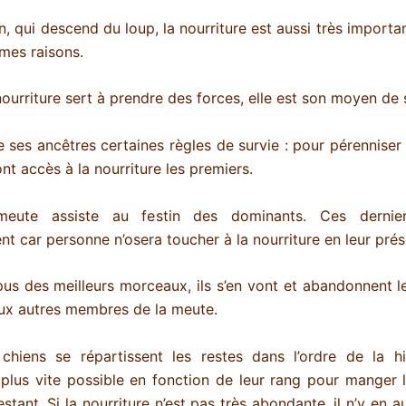
n, qui descend du loup, la nourriture est aussi très import
mes raisons.
 nourriture sert à prendre des forces, elle est son moyen de 
de ses ancêtres certaines règles de survie : pour pérenniser 
t accès à la nourriture les premiers.
meute assiste au festin des dominants. Ces dernie
nt car personne n’osera toucher à la nourriture en leur pré
pus des meilleurs morceaux, ils s’en vont et abandonnent le
aux autres membres de la meute.
chiens se répartissent les restes dans l’ordre de la hié
plus vite possible en fonction de leur rang pour manger l
tant. Si la nourriture n’est pas très abondante, il n’y en 