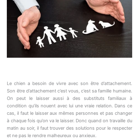
Le chien a besoin de vivre avec son être d’attachement.
Son être d’attachement c’est vous, c’est sa famille humaine.
On peut le laisser aussi à des substituts familiaux à
condition qu’ils nouent avec lui une vraie relation. Dans ce
cas, il faut le laisser aux mêmes personnes et pas changer
à chaque fois qu’on va le laisser. Donc quand on travaille du
matin au soir, il faut trouver des solutions pour le respecter
et ne pas le rendre malheureux ou anxieux.