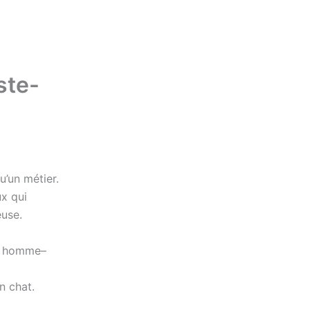
ste-
u’un métier.
ux qui
euse.
on homme–
n chat.