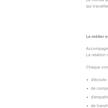
qui travaill
Le métier 
Accompagner
La relation 
Chaque cons
d’écoute
de compr
d’empath
de transf