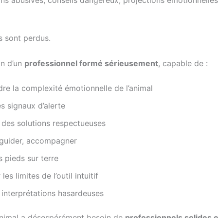
ons abusives, conseils dangereux, projections émotionnelles
s sont perdus.
in d’un
professionnel formé sérieusement
, capable de :
e la complexité émotionnelle de l’animal
es signaux d’alerte
 des solutions respectueuses
, guider, accompagner
s pieds sur terre
les limites de l’outil intuitif
s interprétations hasardeuses
nimal a désespérément besoin de
professionnels solides e