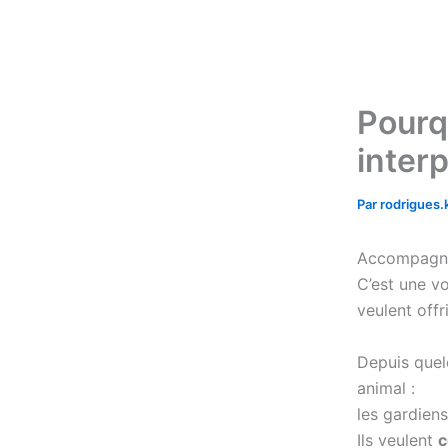
Aller
au
contenu
Pourq
interp
Par
rodrigues
Accompagner
C’est une vo
veulent offr
Depuis quel
animal :
les gardiens
Ils veulent
c