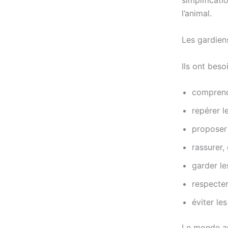
simplificati
l’animal.
Les gardien
Ils ont beso
comprendr
repérer l
proposer
rassurer
garder le
respecter 
éviter le
Le monde a