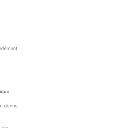
ondément
hique
un donne