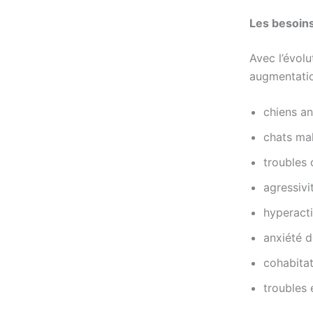
Les besoins
Avec l’évolu
augmentatio
chiens a
chats ma
troubles 
agressivi
hyperacti
anxiété d
cohabitat
troubles 