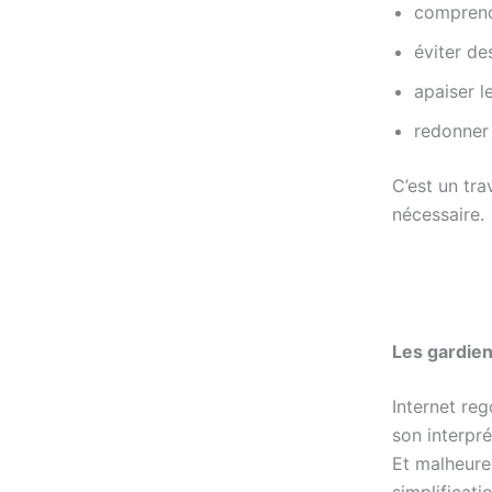
comprend
éviter de
apaiser l
redonner 
C’est un tr
nécessaire.
Les gardien
Internet re
son interpr
Et malheure