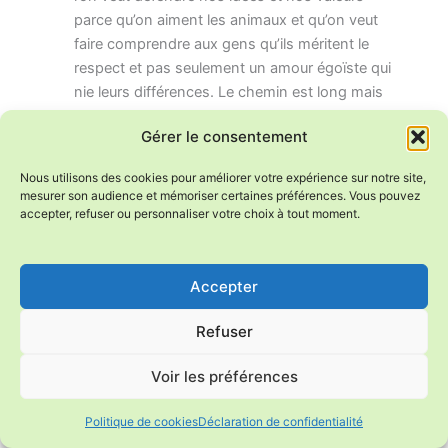
parce qu’on aiment les animaux et qu’on veut
faire comprendre aux gens qu’ils méritent le
respect et pas seulement un amour égoïste qui
nie leurs différences. Le chemin est long mais
c’est le seul qui existe alors au boulot !
Gérer le consentement
Répondre
Nous utilisons des cookies pour améliorer votre expérience sur notre site,
mesurer son audience et mémoriser certaines préférences. Vous pouvez
accepter, refuser ou personnaliser votre choix à tout moment.
monique
mai 12, 2016 à 5:27 pm
Accepter
Refuser
Bonjour, mon fils trisomique 18 ans a peur des chien
il partait en courant avec les mains en l’air. J’ai pu
Voir les préférences
durant 2 ans sortir le mercredi une chienne de la spa
ce qui lui a permis de passer au-dessus de ses
Politique de cookies
Déclaration de confidentialité
craintes donc maintenant j’app petit york acheter