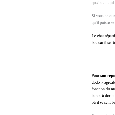
que le toit qu
Si vous prenez
qu’il puisse s
Le chat répart
bac car il se t
son repo
Pour
dodo » agréable
fonction du m
temps à dormir
où il se sent 