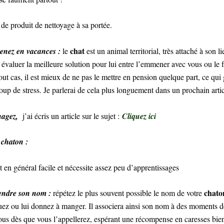
 de produit de nettoyage à sa portée.
chat
enez en vacances :
le
est un animal territorial, très attaché à son li
 évaluer la meilleure solution pour lui entre l’emmener avec vous ou le f
out cas, il est mieux de ne pas le mettre en pension quelque part, ce qui 
up de stress. Je parlerai de cela plus longuement dans un prochain artic
nagez,
j’ai écris un article sur le sujet :
Cliquez ici
chaton :
t en général facile et nécessite assez peu d’apprentissages
chato
endre son nom :
répétez le plus souvent possible le nom de votre
ouez ou lui donnez à manger. Il associera ainsi son nom à des moments de
ous dès que vous l’appellerez, espérant une récompense en caresses bien