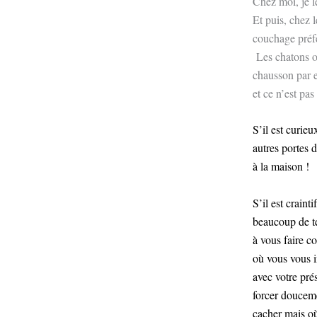
Chez moi, je l
Et puis, chez 
couchage préfé
Les chatons on
chausson par e
et ce n’est pas
S’il est curie
autres portes de
à la maison !
S’il est craint
beaucoup de te
à vous faire c
où vous vous i
avec votre pré
forcer doucemen
cacher mais où