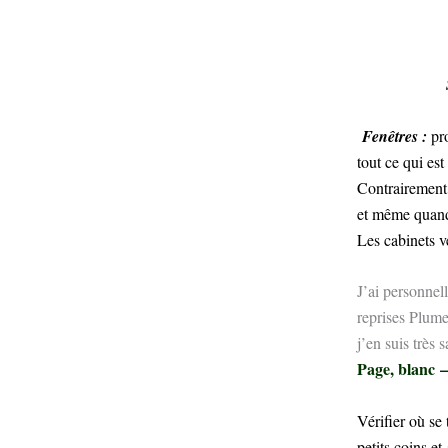
Fenêtres :
pro
tout ce qui es
Contrairement 
et même quand 
Les cabinets v
J’ai personnel
reprises Plumet
j’en suis très sa
Page, blanc –
Vérifier où se
petits coins et 