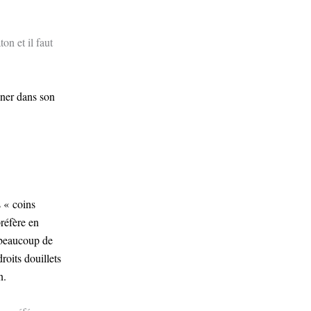
on et il faut
miner dans son
s « coins
préfère en
 beaucoup de
roits douillets
n.