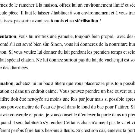
ez de le ramener à la maison, offrez lui un environnement limité et sécu
ule pièce. Il faut le laisser s’habituer à son environnement et à vous tr
6 mois et sa stérilisation
 laissez pas sortir avant ses
!
entation
, vous lui mettrez une gamelle, toujours bien propre, avec des 
lonté s’il est sevré bien sûr. Sinon, vous lui donnerez de la nourriture h
ton. Si vous voulez lui donner du lait pendant les premiers temps et sel
 lait spécial chaton. Ne lui donnez surtout pas du lait de vache qui est s
e des diarrhées.
ination
, achetez lui un bac à litière que vous placerez le plus loin possi
ation et dans un endroit calme. Vous pouvez prendre un bac ouvert ou a
litière doit être nettoyée au moins une fois par jour mais si possible apr
ous pouvez mettre de l’eau de javel dans le fond du bac pour l’attirer. S
c avec couvercle et porte, je vous conseille d’enlever la porte dans un pr
quand il sera habitué à s’y rendre. Certains chats n’aiment pas le va et vi
fèrent parfois faire leurs besoins ailleurs. Si c’est son cas, enlevez la port