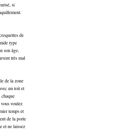
risé, si
anquillement.
croquettes de
umide type
on son âge,
ouvent très mal
ble de la zone
vec un toit et
ès chaque
i vous voulez
emier temps et
ent de la porte
e et ne laissez