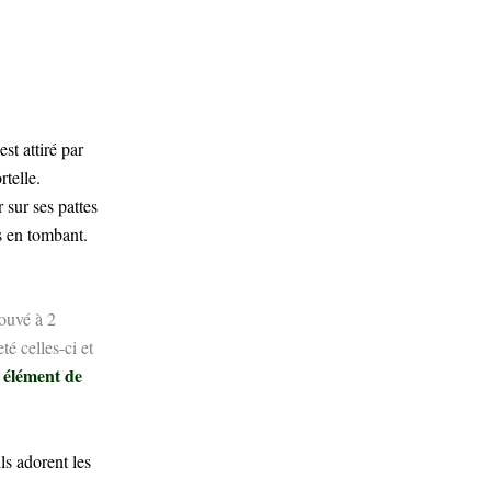
e
st attiré par
telle.
 sur ses pattes
os en tombant.
rouvé à 2
té celles-ci et
, élément de
ls adorent les