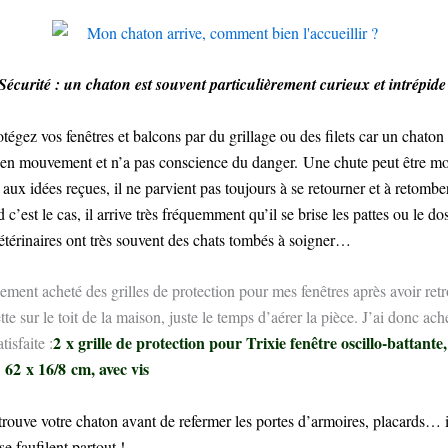
Sécurité : un chaton est souvent particulièrement curieux et intrépid
tégez vos fenêtres et balcons par du grillage ou des filets car un chaton e
t en mouvement et n’a pas conscience du danger. Une chute peut être mor
aux idées reçues, il ne parvient pas toujours à se retourner et à retomber
c’est le cas, il arrive très fréquemment qu’il se brise les pattes ou le d
étérinaires ont très souvent des chats tombés à soigner…
lement acheté des grilles de protection pour mes fenêtres après avoir ret
te sur le toit de la maison, juste le temps d’aérer la pièce. J’ai donc ache
2 x grille de protection pour Trixie fenêtre oscillo-battante
tisfaite :
 62 x 16/8 cm, avec vis
 trouve votre chaton avant de refermer les portes d’armoires, placards… i
se faufilent partout !