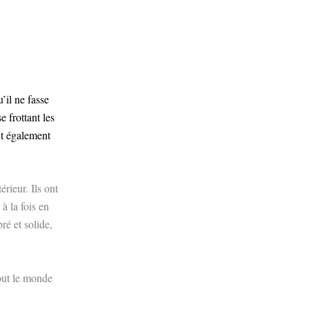
’il ne fasse
e frottant les
ut également
érieur. Ils ont
à la fois en
bré et solide,
out le monde