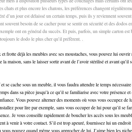
eur mets à disposition plusieurs types de couchages mais certains ont le
les chats et plus encore les chatons, les préférences changent régulièrem
ré d’un jour est délaissé un certain temps, puis ils y reviennent souvent 
t souvent besoin de se cacher pour se sentir en sécurité et des dodos e
xemple ont en général du succès. Et puis, parfois, un simple carton est 
 toujours le dodo le plus cher qu’il préfèrent. .
ux et frotte déjà les meubles avec ses moustaches, vous pouvez lui ouvrir
 la maison, sans le laisser sortir avant de l’avoir stérilisé et avant qu’il so
if et se cache sous un meuble, il vous faudra attendre le temps nécessaire
mps dans sa pièce jusqu’à ce qu’il se familiarise avec votre présence et
onfiance. Vous pouvez alterner des moments où vous vous occupez de lui
nstallez pour lire par exemple, sans vous occuper de lui pour qu’il se fam
sence. Je vous conseille rapidement de boucher les accès sous les meubl
t à venir à votre contact. S’il est trop apeuré, fournissez lui un endroit 
 vous pouvez quand même vous approcher de lui. J’aime bien les niches