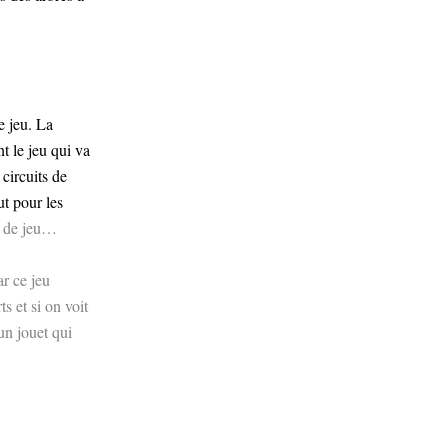
e jeu. La
nt le jeu qui va
 circuits de
ut pour les
s de jeu…
ar ce jeu
ts et si on voit
 un jouet qui