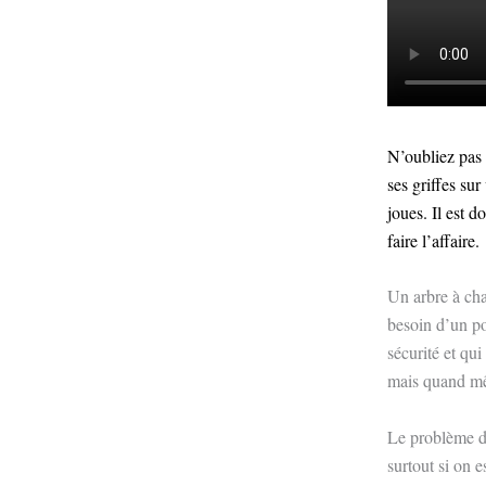
N’oubliez pas d
ses griffes sur
joues. Il est 
faire l’affaire.
Un arbre à chat
besoin d’un po
sécurité et qu
mais quand mêm
Le problème de
surtout si on 