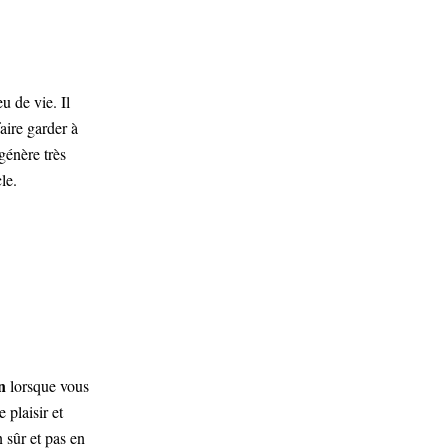
eu de vie. Il
aire garder à
génère très
le.
n
lorsque vous
 plaisir et
 sûr et pas en