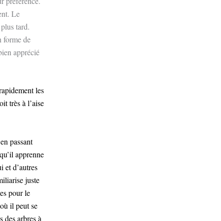
ur préférence.
ent. Le
plus tard.
n forme de
bien apprécié
 rapidement les
it très à l’aise
 en passant
 qu’il apprenne
 et d’autres
iliarise juste
es pour le
où il peut se
 des arbres à