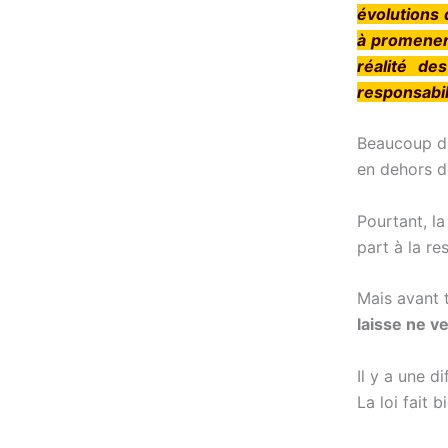
évolutions d
à promener 
réalité de
responsabil
Beaucoup de
en dehors d
Pourtant, la
part à la re
Mais avant 
laisse ne ve
Il y a une d
La loi fait 