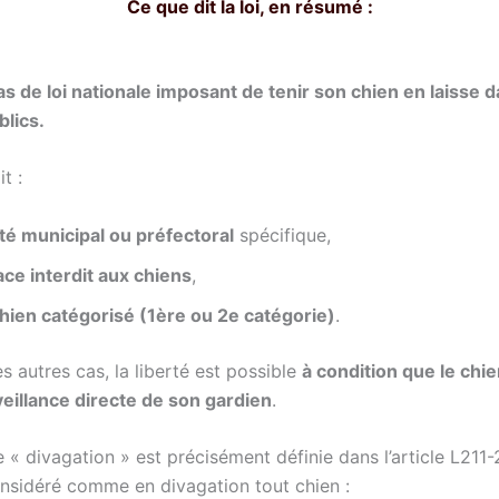
Ce que dit la loi, en résumé :
pas de loi nationale imposant de tenir son chien en laisse 
lics.
it :
té municipal ou préfectoral
spécifique,
ce interdit aux chiens
,
hien catégorisé (1ère ou 2e catégorie)
.
s autres cas, la liberté est possible
à condition que le chi
veillance directe de son gardien
.
e « divagation » est précisément définie dans l’article L21
considéré comme en divagation tout chien :