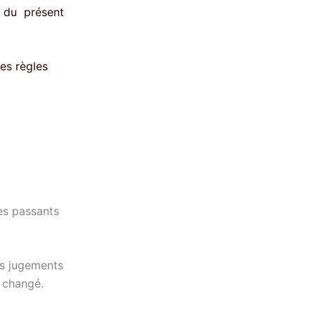
 du présent
les règles
des passants
ces jugements
p changé.