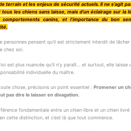
e terrain et les enjeux de sécurité actuels. Il ne s’agit p
tous les chiens sans laisse, mais d’un éclairage sur la lég
s comportements canins, et l’importance du bon se
ité.
 personnes pensent qu’il est strictement interdit de lâcher
e chez soi.
 loi est plus nuancée qu’il n’y paraît… et surtout, elle laisse
sponsabilité individuelle du maître.
toute chose, précisons un point essentiel :
Promener un ch
ut pas dire le laisser en divagation.
ifférence fondamentale entre un chien libre et un chien livré
bien cette distinction, et c’est là que tout commence.