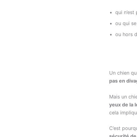
qui n’est
ou qui se
ou hors d
Un chien qu
pas en diva
Mais un chie
yeux de la l
cela impliqu
C’est pourq
sécurité de