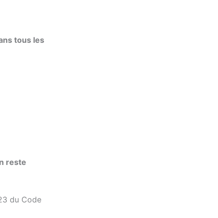
dans tous les
en reste
1-23 du Code