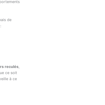
mportements
mais de
:
rs reculés
,
ue ce soit
eille à ce