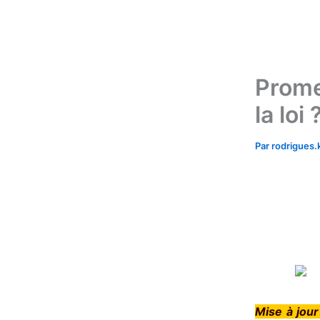
Aller
au
contenu
Prome
la loi 
Par
rodrigues
Mise à jour