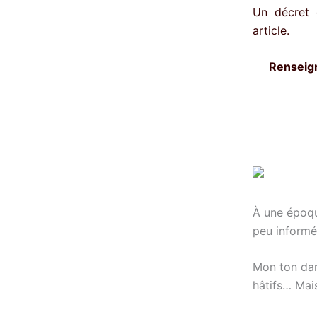
Un décret 
article.
Renseig
À une époqu
peu informé
Mon ton dans
hâtifs… Mais