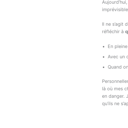
Aujourd’hui
imprévisibl
Il ne s’agi
réfléchir à
q
En pleine
Avec un 
Quand on
Personnellem
là où mes c
en danger. J
qu’ils ne s’