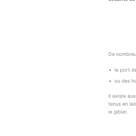
De nombreu
le port d
ou des ho
Il existe au
tenus en la
le gibier.