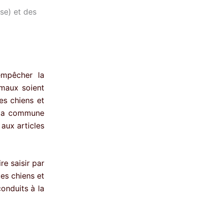
se) et des
empêcher la
imaux soient
es chiens et
e la commune
 aux articles
re saisir par
les chiens et
conduits à la