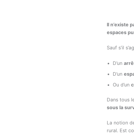
Il n’existe 
espaces pub
Sauf s’il s’ag
D’un
arrê
D’un
espa
Ou d’un
c
Dans tous le
sous la sur
La notion d
rural. Est 