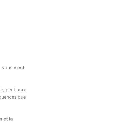
 à vous
n’est
le, peut,
aux
équences que
n et la