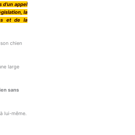
as d’un appel
islation, la
ns et de la
 son chien
 une large
ien sans
 à lui-même.