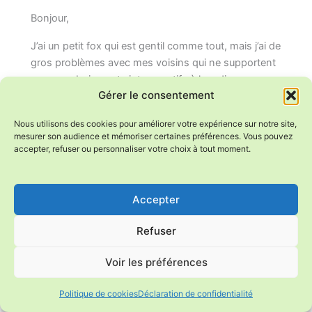
Bonjour,
J’ai un petit fox qui est gentil comme tout, mais j’ai de
gros problèmes avec mes voisins qui ne supportent
pas ces aboiements intempestifs à leur dire, car
Gérer le consentement
quand ils ne sont pas là mon chien peut rester des
heures dehors sans que je l’entende aboyer. Les
Nous utilisons des cookies pour améliorer votre expérience sur notre site,
gens qui me rendent visite doivent m’appeler au
mesurer son audience et mémoriser certaines préférences. Vous pouvez
téléphone pour me signaler leur présence, ou
accepter, refuser ou personnaliser votre choix à tout moment.
envoient le chien pour venir me chercher, car il ne dit
rien.
Par rapport aux voisins le chien aboie après la
Accepter
voisine à chaque fois qu’elle rentre, car elle lui a fait
du mal (balancer des cailloux, et autre… ils m’ont
Refuser
même menacée de mort. Ce sont deux personnes
Voir les préférences
qui ne supportent pas d’avoir des voisins. Ils ont
exigé de moi via la mairie que je donne des cours de
Politique de cookies
Déclaration de confidentialité
dressage à mon chien, ce que j’ai fait, ils exigent que