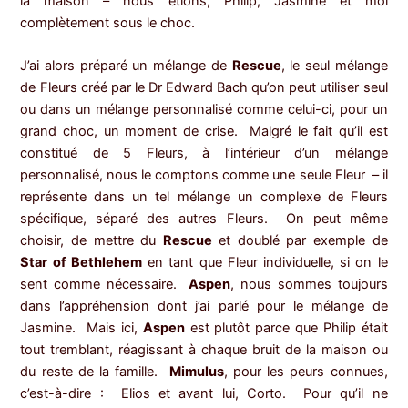
la maison – nous étions, Philip, Jasmine et moi
complètement sous le choc.
J’ai alors préparé un mélange de
Rescue
, le seul mélange
de Fleurs créé par le Dr Edward Bach qu’on peut utiliser seul
ou dans un mélange personnalisé comme celui-ci, pour un
grand choc, un moment de crise. Malgré le fait qu’il est
constitué de 5 Fleurs, à l’intérieur d’un mélange
personnalisé, nous le comptons comme une seule Fleur – il
représente dans un tel mélange un complexe de Fleurs
spécifique, séparé des autres Fleurs. On peut même
choisir, de mettre du
Rescue
et doublé par exemple de
Star of Bethlehem
en tant que Fleur individuelle, si on le
sent comme nécessaire.
Aspen
, nous sommes toujours
dans l’appréhension dont j’ai parlé pour le mélange de
Jasmine. Mais ici,
Aspen
est plutôt parce que Philip était
tout tremblant, réagissant à chaque bruit de la maison ou
du reste de la famille.
Mimulus
, pour les peurs connues,
c’est-à-dire : Elios et avant lui, Corto. Pour qu’il ne