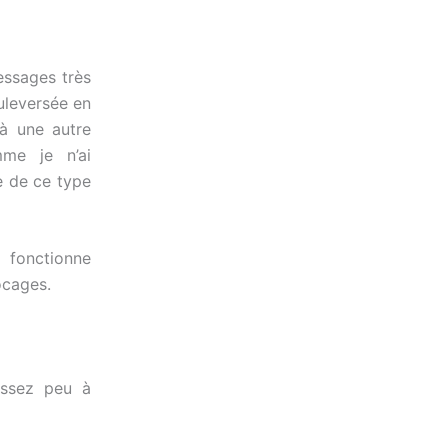
essages très
uleversée en
à une autre
me je n’ai
e de ce type
fonctionne
ocages.
assez peu à