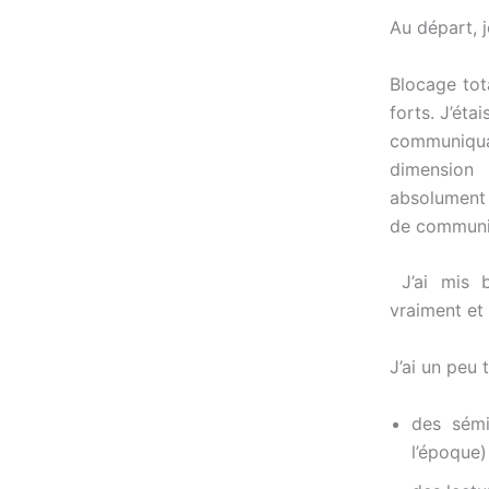
Au départ, j
Blocage tot
forts. J’ét
communiqua
dimension
absolument 
de communi
J’ai mis 
vraiment et
J’ai un peu 
des sémi
l’époque)