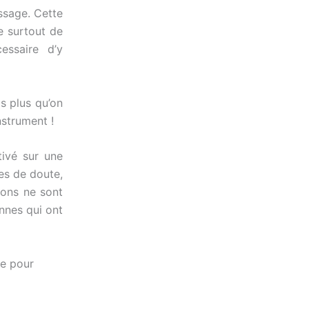
issage. Cette
e surtout de
essaire d’y
s plus qu’on
nstrument !
tivé sur une
es de doute,
ions ne sont
nnes qui ont
ge pour