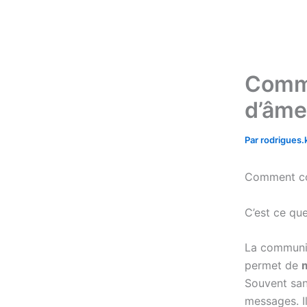
Aller
au
contenu
Comme
d’âme
Par
rodrigues
Comment co
C’est ce que
La communic
permet de
Souvent san
messages. Il