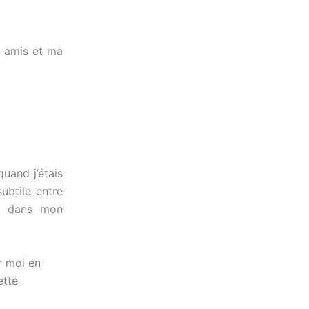
 amis et ma
quand j’étais
ubtile entre
is dans mon
ur moi en
ette