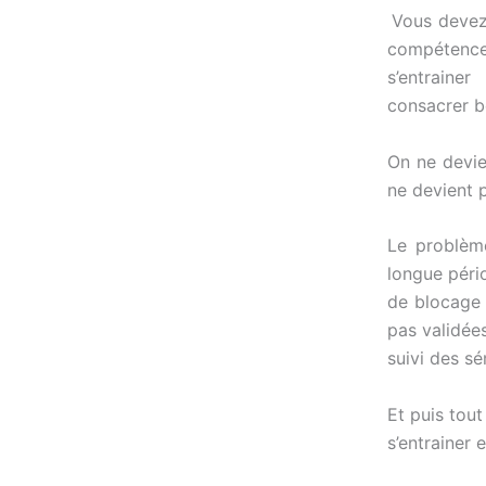
Vous devez 
compétence 
s’entraine
consacrer b
On ne devie
ne devient p
Le problème
longue péri
de blocage 
pas validée
suivi des s
Et puis tou
s’entrainer 