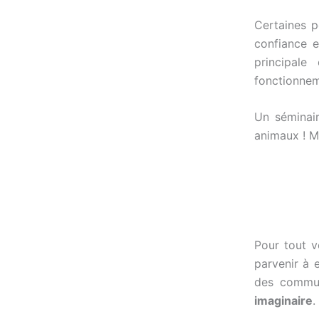
Certaines 
confiance e
principale
fonctionnem
Un séminai
animaux ! Ma
Pour tout v
parvenir à 
des commun
imaginaire
.