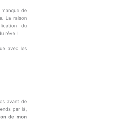
r manque de
e. La raison
lication du
u rêve !
ue avec les
ées avant de
ends par là,
 non de mon