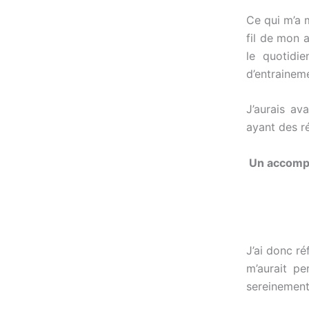
Ce qui m’a 
fil de mon 
le quotidi
d’entrainem
J’aurais av
ayant des r
Un accomp
J’ai donc r
m’aurait p
sereinement