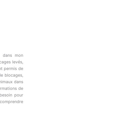
te dans mon
ocages levés,
t permis de
de blocages,
animaux dans
ormations de
 besoin pour
e comprendre