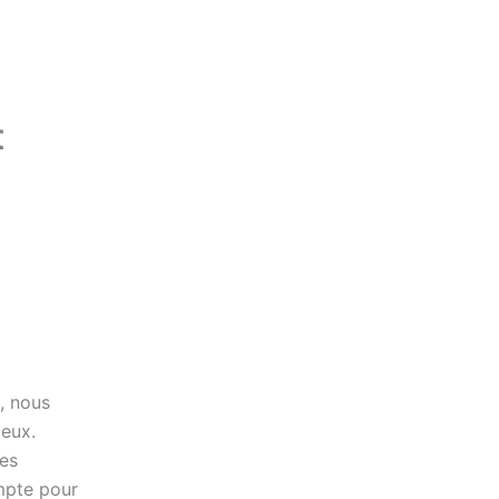
t
, nous
 eux.
des
ompte pour