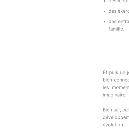
des lectu
des exerc
des entr
famille…
Et puis un j
bien connec
les moment
imaginaire.
Bien sur, ce
développeme
évolution !