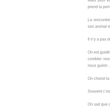
Mais plus ét
prend la pein
La rencontre
son animal ma
Il n’y a pas 
On est guidé 
combler nos
nous guérir
On choisit la
Souvent c’e
On sait que c