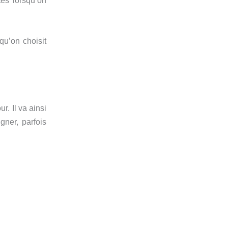
tes lorsqu’on
qu’on choisit
r. Il va ainsi
ner, parfois