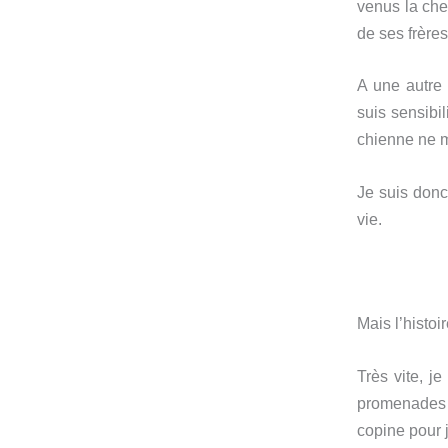
venus la che
de ses frères
A une autre 
suis sensibi
chienne ne m’
Je suis donc
vie.
Mais l’histoir
Très vite, j
promenades…
copine pour j