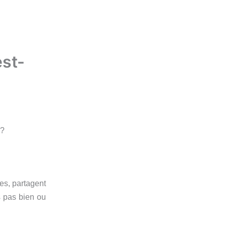
est-
 ?
s, partagent
s pas bien ou