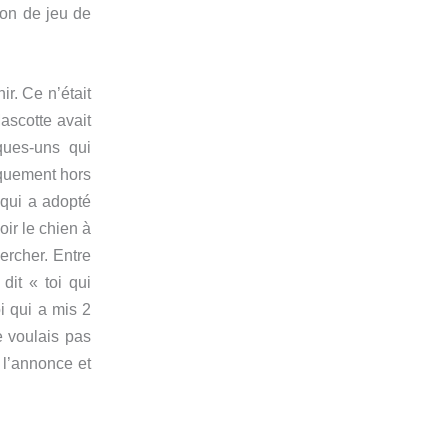
non de jeu de
r. Ce n’était
Mascotte avait
ques-uns qui
iquement hors
 qui a adopté
oir le chien à
ercher. Entre
dit « toi qui
i qui a mis 2
e voulais pas
é l’annonce et