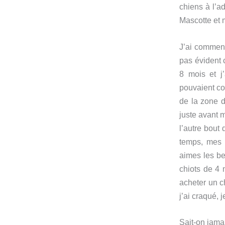
chiens à l’a
Mascotte et 
J’ai commenc
pas évident c
8 mois et j
pouvaient co
de la zone d
juste avant m
l’autre bout
temps, mes é
aimes les be
chiots de 4 
acheter un ch
j’ai craqué, j
Sait-on jam