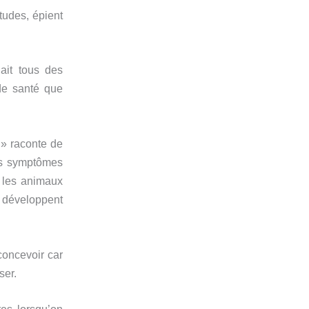
tudes, épient
ait tous des
de santé que
 » raconte de
les symptômes
e les animaux
 développent
concevoir car
ser.