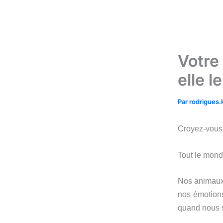
Aller
au
contenu
Votre
elle l
Par
rodrigues
Croyez-vous 
Tout le mond
Nos animaux
nos émotions
quand nous 