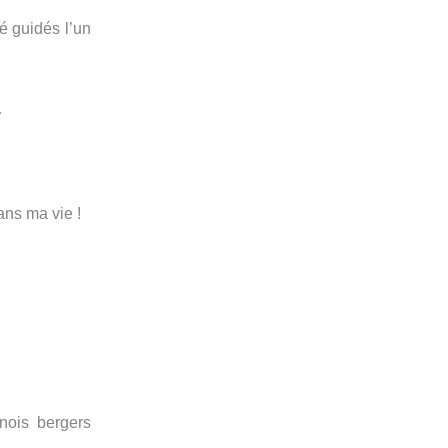
té guidés l’un
…
dans ma vie !
ois bergers