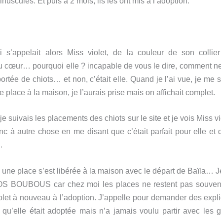
uscules. Et puis à 2 mois, ils les ont mis à l’adoption.
i s’appelait alors Miss violet, de la couleur de son collier
 cœur… pourquoi elle ? incapable de vous le dire, comment n
portée de chiots… et non, c’était elle. Quand je l’ai vue, je me s
e place à la maison, je l’aurais prise mais on affichait complet.
je suivais les placements des chiots sur le site et je vois Miss v
c à autre chose en me disant que c’était parfait pour elle et qu
.
une place s’est libérée à la maison avec le départ de Baïla… J
SOS BOUBOUS car chez moi les places ne restent pas souvent l
olet à nouveau à l’adoption. J’appelle pour demander des expli
qu’elle était adoptée mais n’a jamais voulu partir avec les 