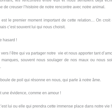
onnant, les rencontres entre eux et nous semblent déjà écri
e de creuser l’histoire de notre rencontre avec notre animal.
 est le premier moment important de cette relation… On croit 
is c’est souvent lui qui nous choisit.
de hasard !
vers l’être qui va partager notre vie et nous apporter tant d’amou
 manques, souvent nous soulager de nos maux ou nous soig
…
 boule de poil qui résonne en nous, qui parle à notre âme.
st une évidence, comme en amour !
’est lui ou elle qui prendra cette immense place dans notre vie !