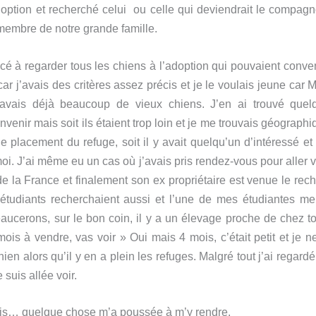
doption et recherché celui ou celle qui deviendrait le compag
membre de notre grande famille.
é à regarder tous les chiens à l’adoption qui pouvaient conveni
ar j’avais des critères assez précis et je le voulais jeune car 
’avais déjà beaucoup de vieux chiens. J’en ai trouvé quel
nvenir mais soit ils étaient trop loin et je me trouvais géograph
e placement du refuge, soit il y avait quelqu’un d’intéressé et
oi. J’ai même eu un cas où j’avais pris rendez-vous pour aller v
 de la France et finalement son ex propriétaire est venue le rech
tudiants recherchaient aussi et l’une de mes étudiantes me 
aucerons, sur le bon coin, il y a un élevage proche de chez to
mois à vendre, vas voir » Oui mais 4 mois, c’était petit et je n
ien alors qu’il y en a plein les refuges. Malgré tout j’ai regard
e suis allée voir.
ais… quelque chose m’a poussée à m’y rendre.