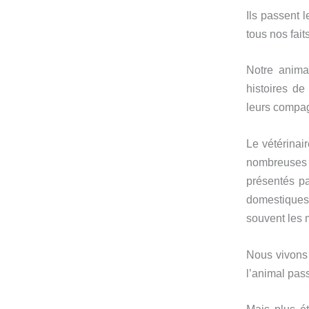
Ils passent 
tous nos fait
Notre anima
histoires d
leurs compa
Le vétérinai
nombreuses h
présentés pa
domestiques
souvent les
Nous vivons 
l’animal pas