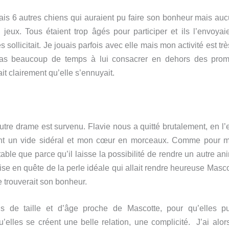
avais 6 autres chiens qui auraient pu faire son bonheur mais auc
 jeux. Tous étaient trop âgés pour participer et ils l’envoya
s sollicitait. Je jouais parfois avec elle mais mon activité est tr
pas beaucoup de temps à lui consacrer en dehors des prom
it clairement qu’elle s’ennuyait.
autre drame est survenu. Flavie nous a quitté brutalement, en l
sant un vide sidéral et mon cœur en morceaux. Comme pour m
table que parce qu’il laisse la possibilité de rendre un autre an
ise en quête de la perle idéale qui allait rendre heureuse Mas
e trouverait son bonheur.
is de taille et d’âge proche de Mascotte, pour qu’elles pu
’elles se créent une belle relation, une complicité. J’ai alor