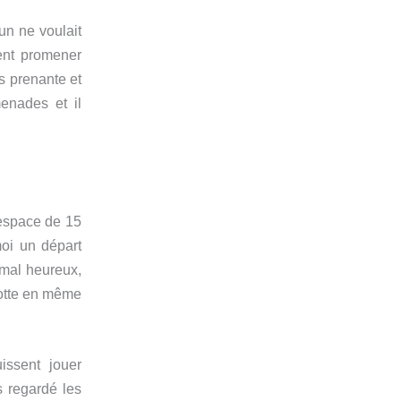
un ne voulait
ient promener
ès prenante et
enades et il
’espace de 15
oi un départ
imal heureux,
cotte en même
issent jouer
s regardé les