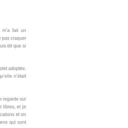
 m’a fait un
e pas craquer
uis dit que si
iolet adoptée.
’elle n’était
e regarde sur
ibres, et je
cations et on
gens qui sont