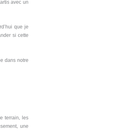
artis avec un
rd’hui que je
nder si cette
ée dans notre
 terrain, les
ssement, une