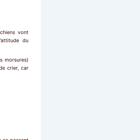
 chiens vont
attitude du
es morsures)
e crier, car
s se passent