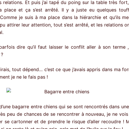
 relations. Et puis j’ai tapé du poing sur la table très fort,
 place et ça s’est arrêté. Il y a juste eu quelques touf
 Comme je suis à ma place dans la hiérarchie et qu’ils me
pu attirer leur attention, tout s’est arrêté, et les relations o
l.
rfois dire qu’il faut laisser le conflit aller à son terme ,
 ?
 dirais, tout dépend… c’est ce que j’avais appris dans ma fo
ent je ne le fais pas !
git d’une bagarre entre chiens qui se sont rencontrés dans u
très peu de chances de se rencontrer à nouveau, je ne vois p
er se cartonner et de prendre le risque d’aller recoudre ! M
si on reste là et qu’on crie, cela met de l’huile sur le feu !