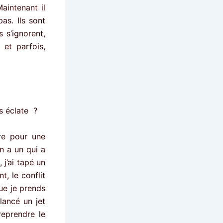
aintenant il
as. Ils sont
 s’ignorent,
 et parfois,
s éclate ?
rre pour une
en a un qui a
 j’ai tapé un
t, le conflit
ue je prends
lancé un jet
reprendre le