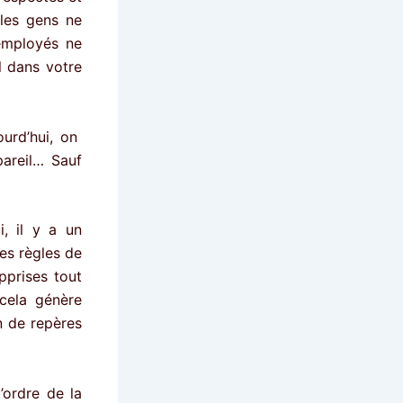
les gens ne
 employés ne
l dans votre
urd’hui, on
pareil… Sauf
, il y a un
es règles de
pprises tout
 cela génère
n de repères
’ordre de la