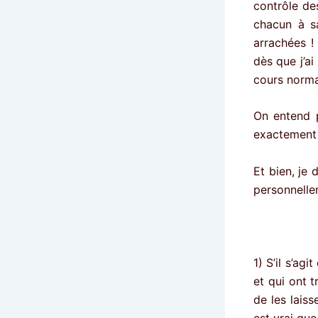
contrôle des
chacun à sa
arrachées !
dès que j’ai 
cours norma
On entend pa
exactement
Et bien, je
personnellem
1) S’il s’a
et qui ont 
de les laiss
est vrai que 