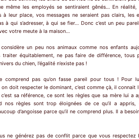
ue même les employés se sentiraient gênés… En réalité, 
s à leur place, vos messages ne seraient pas clairs, les
as à qui s’adresser, à qui se fier… Donc c’est un peu parei
avec votre meute à la maison…
onsidère un peu nos animaux comme nos enfants aujo
s traiter équitablement, ne pas faire de différence, tous 
ivers du chien, l’égalité n’existe pas !
e comprend pas qu’on fasse pareil pour tous ! Pour lui
 on doit respecter le dominant, c’est comme çà, il connait l
 c’est sa référence, ce sont les règles que sa mère lui a a
d nos règles sont trop éloignées de ce qu’il a appris,
ucoup d’angoisse parce qu’il ne comprend plus. Il a besoi
us ne générez pas de conflit parce que vous respectez l