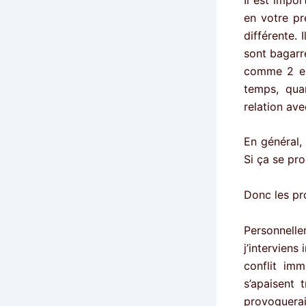
en votre pr
différente. 
sont bagarr
comme 2 en
temps, qua
relation ave
En général,
Si ça se pro
Donc les pro
Personnel
j’interviens
conflit im
s’apaisent t
provoquerai