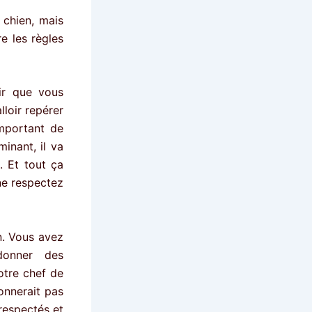
 chien, mais
e les règles
ir que vous
lloir repérer
important de
inant, il va
. Et tout ça
ne respectez
n. Vous avez
 donner des
otre chef de
onnerait pas
 respectés et