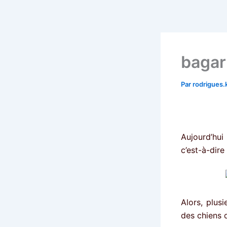
Aller
au
contenu
bagar
Par
rodrigues
Aujourd’hui
c’est-à-dire
Alors, plusi
des chiens 