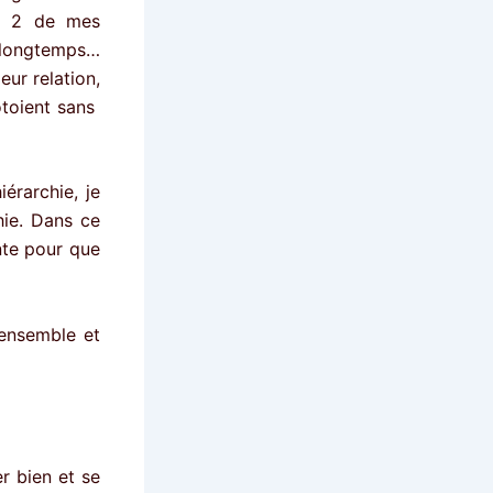
tre 2 de mes
t longtemps…
eur relation,
ôtoient sans
iérarchie, je
hie. Dans ce
nte pour que
 ensemble et
r bien et se