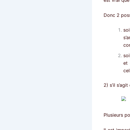
Donc 2 possi
so
s’
co
so
et 
cel
2) s’il s’ag
Plusieurs po
Il est impo