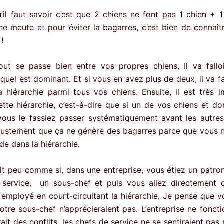
u’il faut savoir c’est que 2 chiens ne font pas 1 chien + 1
une meute et pour éviter la bagarres, c’est bien de connaîtr
!
out se passe bien entre vos propres chiens, Il va fallo
quel est dominant. Et si vous en avez plus de deux, il va fa
la hiérarchie parmi tous vos chiens. Ensuite, il est très 
ette hiérarchie, c’est-à-dire que si un de vos chiens et dom
 vous le fassiez passer systématiquement avant les autres
 justement que ça ne génère des bagarres parce que vous 
de dans la hiérarchie.
tit peu comme si, dans une entreprise, vous étiez un patro
 service, un sous-chef et puis vous allez directement
 employé en court-circuitant la hiérarchie. Je pense que v
votre sous-chef n’apprécieraient pas. L’entreprise ne foncti
urait des conflits, les chefs de service ne se sentiraient pas