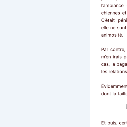
l’ambiance 
chiennes et
C’était péni
elle ne son
animosité.
Par contre, 
m’en irais 
cas, la bag
les relation
Évidemment,
dont la tail
Et puis, ce