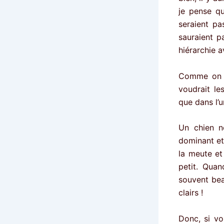
je pense q
seraient pa
sauraient p
hiérarchie 
Comme on c
voudrait le
que dans l’un
Un chien n
dominant et
la meute et
petit. Quan
souvent bea
clairs !
Donc, si vo