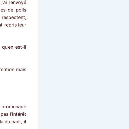
 j’ai renvoyé
fes de poils
 respectent,
nt repris leur
 qu’en est-il
rmation mais
ne promenade
as l’intérêt
aintenant, il