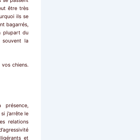
ut être très
urquoi ils se
nt bagarrés,
 plupart du
 souvent la
 vos chiens.
 présence,
i j’arrête le
s relations
d’agressivité
ligérants et