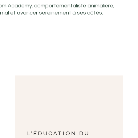
lcom Academy, comportementaliste animalière,
imal et avancer sereinement à ses côtés.
PAGE
PAGE
PAGE
PAGE
PAGE
PAGE
PAGE
L’ÉDUCATION DU